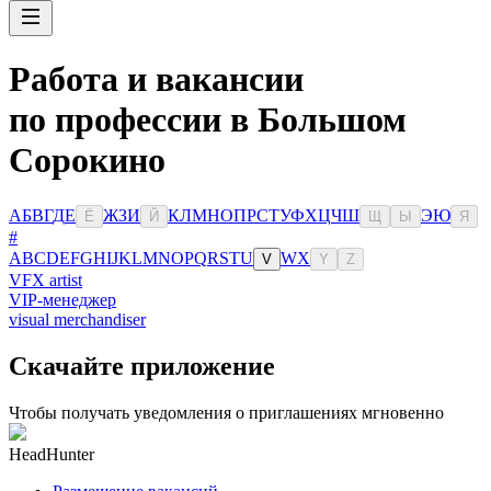
Работа и вакансии
по профессии в Большом
Сорокино
А
Б
В
Г
Д
Е
Ж
З
И
К
Л
М
Н
О
П
Р
С
Т
У
Ф
Х
Ц
Ч
Ш
Э
Ю
Ё
Й
Щ
Ы
Я
#
A
B
C
D
E
F
G
H
I
J
K
L
M
N
O
P
Q
R
S
T
U
W
X
V
Y
Z
VFX artist
VIP-менеджер
visual merchandiser
Скачайте приложение
Чтобы получать уведомления о приглашениях мгновенно
HeadHunter